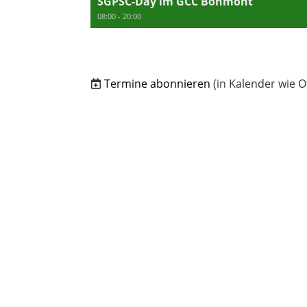
SGPSC-Day im GCC Bonmont
08:00 - 20:00
Termine abonnieren
(in Kalender wie O
© Swiss Golf Pro Supporter Club
Eichweg 4 | 8834 Schindellegi